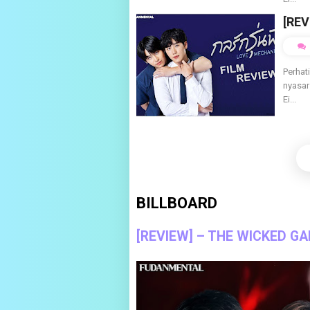
[REV
Perhat
nyasar
Ei...
BILLBOARD
[REVIEW] – THE WICKED GA