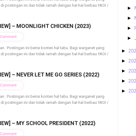
 di postingan ini dan tidak ramah dengan hal-hal berbau YAOI /
►
►
IEW] – MOONLIGHT CHICKEN (2023)
►
Comment
►
ian : Postingan ini berisi konten hal tabu. Bagi warganet yang
20
►
 di postingan ini dan tidak ramah dengan hal-hal berbau YAOI /
20
►
20
►
IEW] – NEVER LET ME GO SERIES (2022)
20
►
Comment
20
►
ian : Postingan ini berisi konten hal tabu. Bagi warganet yang
 di postingan ini dan tidak ramah dengan hal-hal berbau YAOI /
IEW] – MY SCHOOL PRESIDENT (2022)
Comment