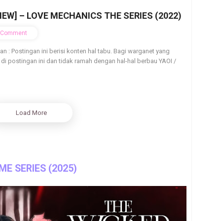
IEW] – LOVE MECHANICS THE SERIES (2022)
Comment
ian : Postingan ini berisi konten hal tabu. Bagi warganet yang
 di postingan ini dan tidak ramah dengan hal-hal berbau YAOI /
Load More
ME SERIES (2025)