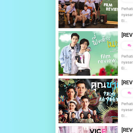
Perhat
nyasar
Ei...
[REV
Perhat
nyasar
Ei...
[REV
Perhat
nyasar
Ei...
[REV