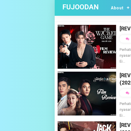
FUJOODAN
About
[REV
Perhat
nyasar
Ei...
[REV
(202
Perhat
nyasar
Ei...
[REV