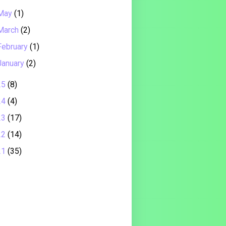
May
(1)
March
(2)
February
(1)
January
(2)
25
(8)
24
(4)
23
(17)
22
(14)
21
(35)