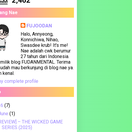
2,462
ang Nae
FUJOODAN
Halo, Annyeong,
Konnichiwa, Nihao,
Swasdee krub! It's me!
Nae adalah cwk berumur
27 tahun dari Indonesia.
emilik blog FUDANMENTAL. Terima
sudah mau berkunjung di blog nae ya.
m kenal.
y complete profile
p
26
(7)
June
(1)
REVIEW] – THE WICKED GAME
SERIES (2025)