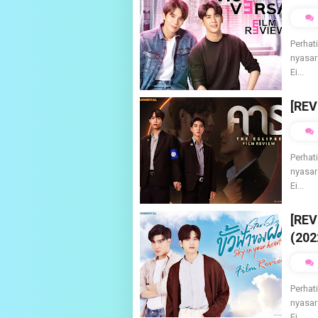
Perhat
nyasar
Ei...
[REV
Perhat
nyasar
Ei...
[REV
(202
Perhat
nyasar
Ei...