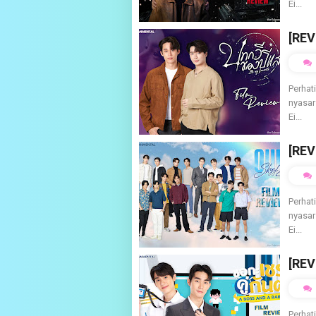
Ei...
[REV
Perhat
nyasar
Ei...
[REV
Perhat
nyasar
Ei...
[REV
Perhat