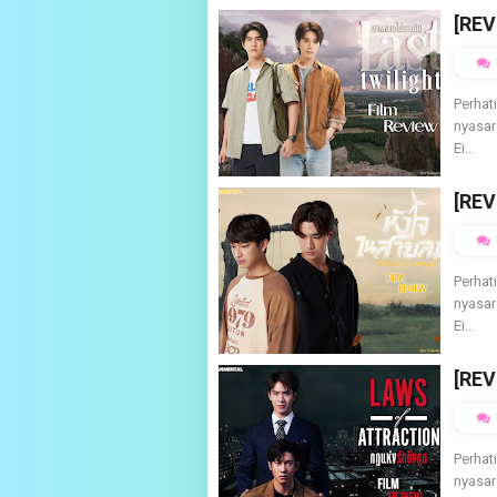
[REV
Perhat
nyasar
Ei...
[RE
Perhat
nyasar
Ei...
[REV
Perhat
nyasar