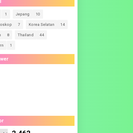
l
1
Jepang
10
doskop
7
Korea Selatan
14
n
8
Thailand
44
rn
1
ower
or