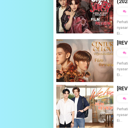
(202
Perhat
nyasar
Ei...
[REV
Perhat
nyasar
Ei...
[REV
Perhat
nyasar
Ei...