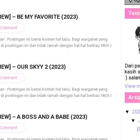
Tent
IEW] – BE MY FAVORITE (2023)
Comment
ian : Postingan ini berisi konten hal tabu. Bagi warganet yang
 di postingan ini dan tidak ramah dengan hal-hal berbau YAOI /
Dari p
IEW] – OUR SKYY 2 (2023)
kasih 
:) sala
Comment
View m
ian : Postingan ini berisi konten hal tabu. Bagi warganet yang
 di postingan ini dan tidak ramah dengan hal-hal berbau YAOI /
Arsi
20
▼
IEW] – A BOSS AND A BABE (2023)
▼
Comment
[
ian : Postingan ini berisi konten hal tabu. Bagi warganet yang