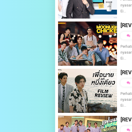
nyasar
Ei...
[REV
Perhat
nyasar
Ei...
[REV
Perhat
nyasar
Ei...
[REV