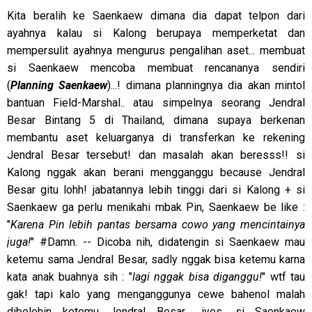
Kita beralih ke Saenkaew dimana dia dapat telpon dari
ayahnya kalau si Kalong berupaya memperketat dan
mempersulit ayahnya mengurus pengalihan aset... membuat
si Saenkaew mencoba membuat rencananya sendiri
(
Planning Saenkaew
)...! dimana planningnya dia akan mintol
bantuan Field-Marshal.. atau simpelnya seorang Jendral
Besar Bintang 5 di Thailand, dimana supaya berkenan
membantu aset keluarganya di transferkan ke rekening
Jendral Besar tersebut! dan masalah akan beresss!! si
Kalong nggak akan berani mengganggu because Jendral
Besar gitu lohh! jabatannya lebih tinggi dari si Kalong + si
Saenkaew ga perlu menikahi mbak Pin, Saenkaew be like :
"
Karena Pin lebih pantas bersama cowo yang mencintainya
juga!
" #Damn. -- Dicoba nih, didatengin si Saenkaew mau
ketemu sama Jendral Besar, sadly nggak bisa ketemu karna
kata anak buahnya sih : "
lagi nggak bisa diganggu!
" wtf tau
gak! tapi kalo yang menganggunya cewe bahenol malah
dibolehin ketemu Jendral Besar... iyes, si Saenkaew