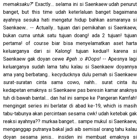
memaksaku?
" Exactly.... selama ini si Saenkaew udah penurut
banget, but this time udah keterlaluan banget bagaimana
ayahnya sesuka hati mengatur hidup bahkan asmaranya si
Saenkaew... -- Actually... tujuan dari pernikahan si Saenkaew,
bukan cuma untuk satu tujuan doang! ada 2 tujuan! tujuan
pertama! of course biar bisa menyelamatkan aset harta
keluarganya dari si Kalong! tujuan kedua!! karena si
Saenkaew gak doyan cewe
#geh :o #Oops!
-- Apesnya lagi
keluarganya sudah lama tahu kalau si Saenkaew doyannya
ama yang berbatang... kecyducknya dulu pernah si Saenkaew
surat-suratan cinta sama cowo, nahh... surat cinta itu
kedapetan emaknya si Saenkaew pas beresin kamar anaknya
tuh di bawah bantal.... dan hal ini sampe ke Pangeran Kamfah!
mengingat series ini berlatar di abad ke-19, which is masih
tabu-tabunya akan percintaan sesama cwk! udah ketebak gak
reaksi ayahnya?? murkaa banget... sampe mukul si Saenkaew,
menganggap putranya bakal jadi aib semisal orang tahu kalau
doyan sesama jenis... insiden ini membuat emaknya si