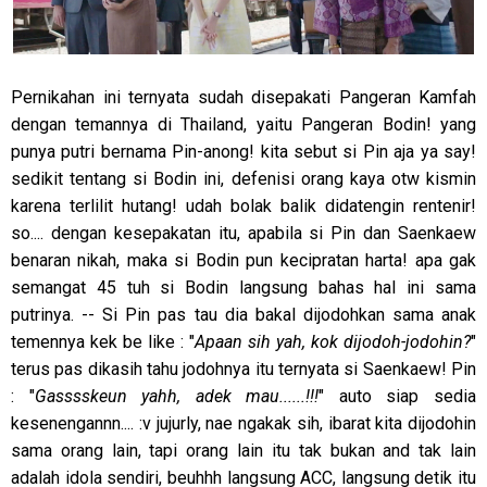
Pernikahan ini ternyata sudah disepakati Pangeran Kamfah
dengan temannya di Thailand, yaitu Pangeran Bodin! yang
punya putri bernama Pin-anong! kita sebut si Pin aja ya say!
sedikit tentang si Bodin ini, defenisi orang kaya otw kismin
karena terlilit hutang! udah bolak balik didatengin rentenir!
so.... dengan kesepakatan itu, apabila si Pin dan Saenkaew
benaran nikah, maka si Bodin pun kecipratan harta! apa gak
semangat 45 tuh si Bodin langsung bahas hal ini sama
putrinya. -- Si Pin pas tau dia bakal dijodohkan sama anak
temennya kek be like : "
Apaan sih yah, kok dijodoh-jodohin?
"
terus pas dikasih tahu jodohnya itu ternyata si Saenkaew! Pin
: "
Gasssskeun yahh, adek mau......!!!
" auto siap sedia
kesenengannn.... :v jujurly, nae ngakak sih, ibarat kita dijodohin
sama orang lain, tapi orang lain itu tak bukan and tak lain
adalah idola sendiri, beuhhh langsung ACC, langsung detik itu