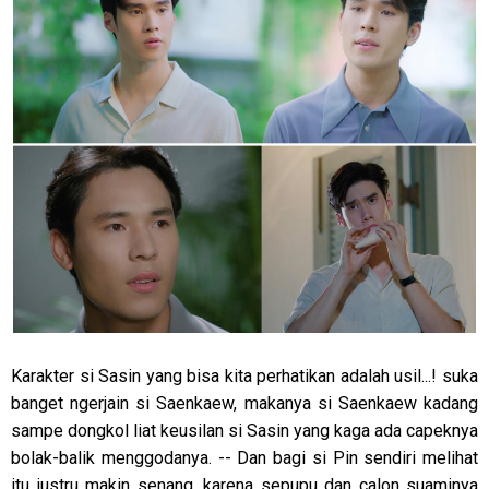
Karakter si Sasin yang bisa kita perhatikan adalah usil...! suka
banget ngerjain si Saenkaew, makanya si Saenkaew kadang
sampe dongkol liat keusilan si Sasin yang kaga ada capeknya
bolak-balik menggodanya. -- Dan bagi si Pin sendiri melihat
itu justru makin senang, karena sepupu dan calon suaminya