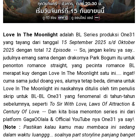
Love In The Moonlight
adalah BL Series produksi One31
yang tayang dari tanggal
15 September 2025 s/d Oktober
2025
dengan total
12 Episode
. -- So, jangan keliru ya say...
judulnya emang sama dengan drakornya Park Bogum itu untuk
penonton romance straight, yang pecinta romance BL
merapat kuy dengan Love In The Moonlight satu ini...... ingat!
cuma sama judul doang yes, alurnya tetap beda, dimana untuk
Love In The Moonlight ini naskahnya ditulis oleh tim penulis
skrip untuk BL-BL One31 yang fenomenal di tahun-tahun
sebelumnya, seperti
To Sir With Love, Laws Of Attraction &
Century Of Love
. -- Dan kita bisa menonton series ini dari
platform GagaOOlala & Official YouTube nya One31 ya say!.
(
Note :
Pastikan kalau kamu mau membaca ini sedang
dalam waktu luanggg... soalnya part storyline panjang banget