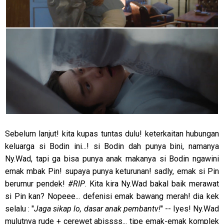
Sebelum lanjut! kita kupas tuntas dulu! keterkaitan hubungan
keluarga si Bodin ini...! si Bodin dah punya bini, namanya
Ny.Wad, tapi ga bisa punya anak makanya si Bodin ngawini
emak mbak Pin! supaya punya keturunan! sadly, emak si Pin
berumur pendek!
#RIP
. Kita kira Ny.Wad bakal baik merawat
si Pin kan? Nopeee... defenisi emak bawang merah! dia kek
selalu : "
Jaga sikap lo, dasar anak pembantv!
" -- Iyes! Ny.Wad
mulutnya rude + cerewet abissss... tipe emak-emak komplek