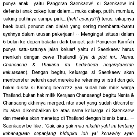
punya anak.. yaitu Pangeran Saenkaew! si Saenkaew ini
defenisi anak cakep luar dalem.... muka cakep, putih, mumlus,
saking putihnya sampe pink... (
heh! apanya??
) terus, sikapnya
baek budi, penurut dan dialah yang sering membantu-bantu
ayahnya dalam urusan pekerjaan! -- Mengingat situasi dalam
6 bulan ke depan bakalan dark banget, jadi Pangeran Kamfah
punya satu-satunya jalan keluar! yaitu si Saenkaew harus
menikah dengan cewe Thailand! (
Fyi! di plot ini.. Nanta,
Chansaeng & Thailand itu beda-beda negara/daerah
kekuasaan
). Dengan begitu, keluarga si Saenkaew akan
mentransfer seluruh aset mereka ke rekening si istri! dan gak
bakal disita si Kalong becozzz yaa sudah hak milik warga
Thailand, bukan hak milik Kerajaan Chansaeng! begitu Nanta &
Chansaeng akhirnya merged, ntar aset yang sudah ditransfer
itu akan dikembalikan ke atas nama keluarga si Saenkaew
dan mereka akan menetap di Thailand dengan bisnis baru... --
Saenkaew be like : "
Gak, aku gak mau nikahh yah! ini tentang
kebahagiaan sepanjang hidupku loh ya! kenawhy ayah