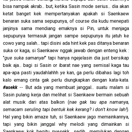
bisa nampak akrab... but, ketika Sasin mode serius... dia akan
ketat banget kek mempertanyakan apakah si Saenkaew
benaran suka sama sepupunya, of course dia kudu menepati
janjinya sama mendiang emaknya si Pin, untuk menjaga
sepupunya termasuk jangan sampe sepupunya itu jatuh ke
cowo yang salah... tapi disini ada hint kek pas ditanya benaran
suka or kaga, si Saenkaew nggak jawab dengan enteng kek :
"
gue suka samanya!
" tapi hanya ngejelasin dia just bersikap
baik aja... bagi si Sasin or ibarat nae yang semisal kaga tau
apa-apa pasti yaudahlahhh ye kan, ga perlu dibahas lagi toh
kalo emang cinta gak perlu diungkapkan dengan kata-kata.
#asekk
-- But ada yang membuat janggal... suatu malam si
Sasin pulang kerja dan melihat si Saenkaew bermain sebuah
alat musik dari atas balkon (
nae gak tau apa namanya,
semacam seruling tapi bentuk kek kerang? i don't know lah!
).
Hal yang bikin amaze tuh, si Saenkaew jago memainkannya,
tapi yang bikin janggal why melodi yang dimainkan si
Saenkaew kok begitu nyesekk.. sedih.. memilukan dengan