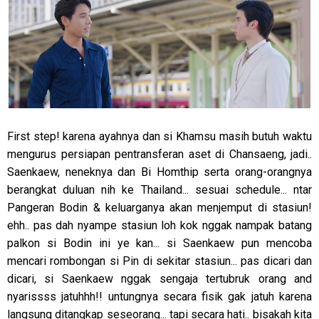
First step! karena ayahnya dan si Khamsu masih butuh waktu
mengurus persiapan pentransferan aset di Chansaeng, jadi..
Saenkaew, neneknya dan Bi Homthip serta orang-orangnya
berangkat duluan nih ke Thailand... sesuai schedule... ntar
Pangeran Bodin & keluarganya akan menjemput di stasiun!
ehh.. pas dah nyampe stasiun loh kok nggak nampak batang
palkon si Bodin ini ye kan... si Saenkaew pun mencoba
mencari rombongan si Pin di sekitar stasiun... pas dicari dan
dicari, si Saenkaew nggak sengaja tertubruk orang and
nyarissss jatuhhh!! untungnya secara fisik gak jatuh karena
langsung ditangkap seseorang... tapi secara hati.. bisakah kita