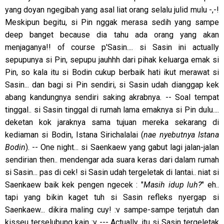
yang doyan ngegibah yang asal liat orang selalu julid mulu -,-!
Meskipun begitu, si Pin nggak merasa sedih yang sampe
deep banget because dia tahu ada orang yang akan
menjaganya!! of course p'Sasin.... si Sasin ini actually
sepupunya si Pin, sepupu jauhhh dari pihak keluarga emak si
Pin, so kala itu si Bodin cukup berbaik hati ikut merawat si
Sasin... dan bagi si Pin sendiri, si Sasin udah dianggap kek
abang kandungnya sendiri saking akrabnya. -- Soal tempat
tinggal.. si Sasin tinggal di rumah lama emaknya si Pin dulu....
deketan kok jaraknya sama tujuan mereka sekarang di
kediaman si Bodin, Istana Sirichalalai (
nae nyebutnya Istana
Bodin
). -- One night... si Saenkaew yang gabut lagi jalan-jalan
sendirian then.. mendengar ada suara keras dari dalam rumah
si Sasin... pas di cek! si Sasin udah tergeletak di lantai.. niat si
Saenkaew baik kek pengen ngecek : "
Masih idup luh?
" eh..
tapi yang bikin kaget tuh si Sasin refleks nyergap si
Saenkaew... dikira maling cuy! :v sampe-sampe terjatuh dan
kisseu terselubung kain :v --- Actually, itu si Sasin tergeletak