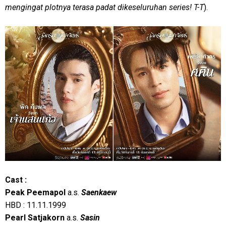
mengingat plotnya terasa padat dikeseluruhan series! T-T
).
Cast :
Peak
Peemapol
a.s.
Saenkaew
HBD : 11.11.1999
Pearl Satjakorn
a.s.
Sasin