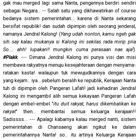
gak mau merged lagi sama Nanta, pengennya berdiri sendiri
sebagai Negara... -- Salah satu yang dikhawatirkan of course
bedanya sistem pemerintahan.... karena di Nanta sekarang
bersifat republik! dan sudah dipimpin oleh seorang jenderal,
namanya Jendral Kalong! (
Yang udah nonton, kamu ngeh gak
sih say kalau mukanya si Kalong ini sekilas rada mirip pria
So.... ahh! lupakan!! mungkin cuma perasaan nae aja!
).
#Plakk
. --- Dimana Jendral Kalong ini punya visi dan misi
membawa rakyatnya menuju kesejahteraan dengan menyama-
ratakan kasta! walaupun tuk mewujudkannya dengan cara
yang kejam... iya... sebelum beralih ke republik, Kerajaan Nanta
tuh di dipimpin oleh Pangeran Lafah! jadi kehadiran Jendral
Kalong ini mengambil alih semua kekayaan Pangeran Lafah
dengan embel-embel "
itu duit rakyat, harus dikembalikan ke
rakyat
" then... membantai semua keluarga kerajaan!!
Sadissss.... --- Apalagi kabarnya kalau merged nanti, sistem
pemerintahan di Chansaeng akan ngikut ke dalam
pemerintahannya Nanta! so... itu artinya Keluarga Kerajaan