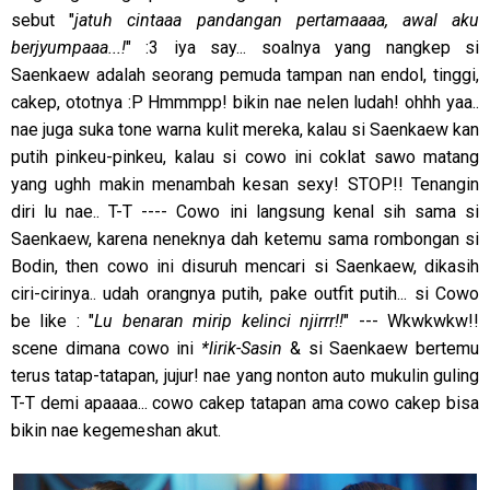
sebut "
jatuh cintaaa pandangan pertamaaaa, awal aku
berjyumpaaa...!
" :3 iya say... soalnya yang nangkep si
Saenkaew adalah seorang pemuda tampan nan endol, tinggi,
cakep, ototnya :P Hmmmpp! bikin nae nelen ludah! ohhh yaa..
nae juga suka tone warna kulit mereka, kalau si Saenkaew kan
putih pinkeu-pinkeu, kalau si cowo ini coklat sawo matang
yang ughh makin menambah kesan sexy! STOP!! Tenangin
diri lu nae.. T-T ---- Cowo ini langsung kenal sih sama si
Saenkaew, karena neneknya dah ketemu sama rombongan si
Bodin, then cowo ini disuruh mencari si Saenkaew, dikasih
ciri-cirinya.. udah orangnya putih, pake outfit putih... si Cowo
be like : "
Lu benaran mirip kelinci njirrr!!
" --- Wkwkwkw!!
scene dimana cowo ini
*lirik-Sasin
& si Saenkaew bertemu
terus tatap-tatapan, jujur! nae yang nonton auto mukulin guling
T-T demi apaaaa... cowo cakep tatapan ama cowo cakep bisa
bikin nae kegemeshan akut.