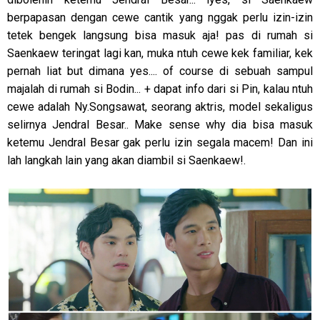
berpapasan dengan cewe cantik yang nggak perlu izin-izin
tetek bengek langsung bisa masuk aja! pas di rumah si
Saenkaew teringat lagi kan, muka ntuh cewe kek familiar, kek
pernah liat but dimana yes.... of course di sebuah sampul
majalah di rumah si Bodin... + dapat info dari si Pin, kalau ntuh
cewe adalah Ny.Songsawat, seorang aktris, model sekaligus
selirnya Jendral Besar.. Make sense why dia bisa masuk
ketemu Jendral Besar gak perlu izin segala macem! Dan ini
lah langkah lain yang akan diambil si Saenkaew!.