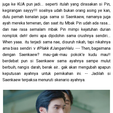
juga ke KUA pun jadi.... seperti itulah yang dirasakan si Pin,
kegirangan sayyy!!! soalnya udah bukan orang asing ye kan,
dulu pernah kenalan juga sama si Saenkaew, namanya juga
ayah mereka temenan, dan saat itu Mbak Pin udah ada rasa....
dan nae rasa semalam mbak Pin mimpi kejatuhan durian
nomplok deh! demi apa dijodohin sama crushnya sendiri....
When yaaa.. itu terjadi sama nae, disuruh nikah, tapi nikahnya
ama bias sendiri :v
#Plakk #JanganHalu
. --- Then, bagaimana
dengan Saenkaew? mau-gak-mau pokok'e kudu mau!!
berdebat pun si Saenkaew sama ayahnya sampe mulut
berbuih, nangis darah, berak air... gak akan mengubah apapun
keputusan ayahnya untuk pernikahan ini. -- Jadilah si
Saenkaew terpaksa menuruti skenario ayahnya.